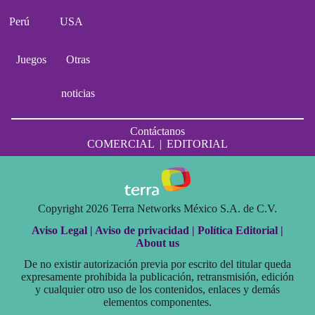
Perú
USA
Juegos
Otras
noticias
Contáctanos
COMERCIAL
|
EDITORIAL
Copyright 2026 Terra Networks México S.A. de C.V.
Aviso Legal |
Aviso de privacidad |
Política Editorial |
About us
De no existir autorización previa por escrito del titular queda
expresamente prohibida la publicación, retransmisión, edición
y cualquier otro uso de los contenidos, enlaces y demás
elementos componentes.