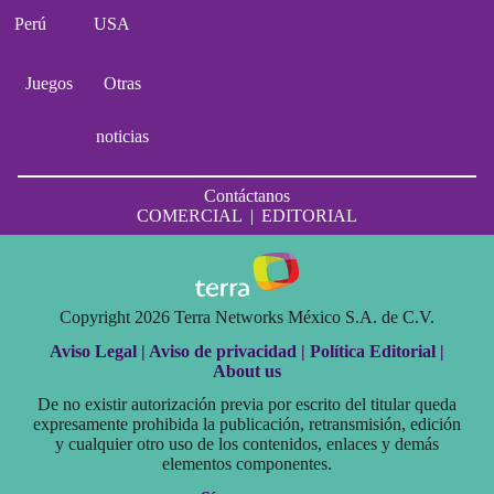
Perú
USA
Juegos
Otras
noticias
Contáctanos
COMERCIAL
|
EDITORIAL
Copyright 2026 Terra Networks México S.A. de C.V.
Aviso Legal |
Aviso de privacidad |
Política Editorial |
About us
De no existir autorización previa por escrito del titular queda
expresamente prohibida la publicación, retransmisión, edición
y cualquier otro uso de los contenidos, enlaces y demás
elementos componentes.