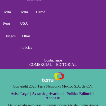
Terra
Terra
Clima
Perú
USA
Juegos
Otras
noticias
Contáctanos
COMERCIAL
|
EDITORIAL
Copyright 2026 Terra Networks México S.A. de C.V.
Aviso Legal |
Aviso de privacidad |
Política Editorial |
About us
De no existir autorización previa por escrito del titular queda