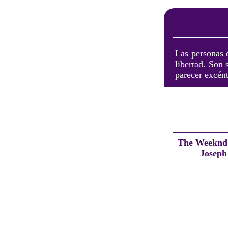
Las personas d
libertad. Son 
parecer excént
The Weeknd
Joseph