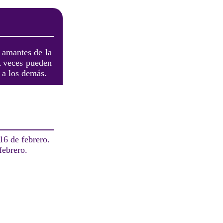
y amantes de la
 A veces pueden
 a los demás.
16 de febrero.
febrero.