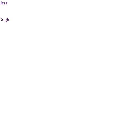
lers
 Gogh