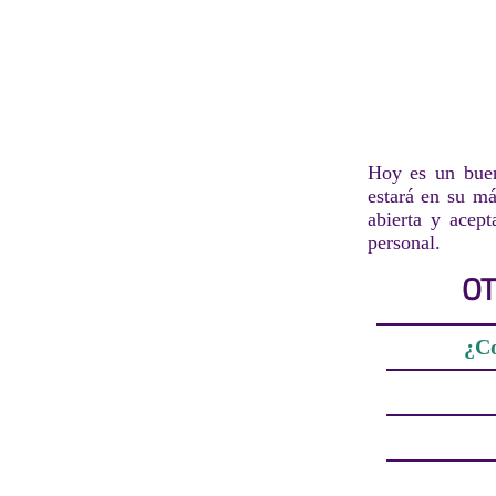
Hoy es un buen 
estará en su m
abierta y acept
personal.
OT
¿Co