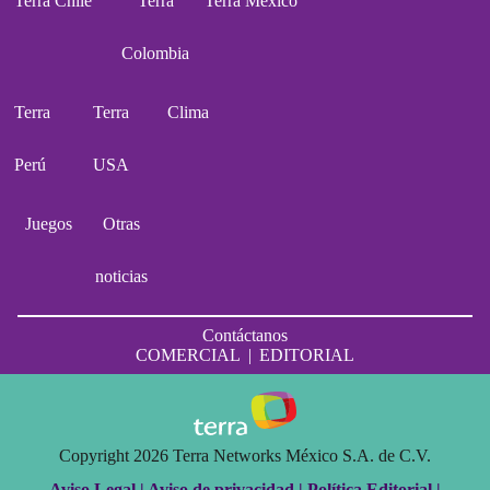
Terra Chile
Terra
Terra México
Colombia
Terra
Terra
Clima
Perú
USA
Juegos
Otras
noticias
Contáctanos
COMERCIAL
|
EDITORIAL
Copyright 2026 Terra Networks México S.A. de C.V.
Aviso Legal |
Aviso de privacidad |
Política Editorial |