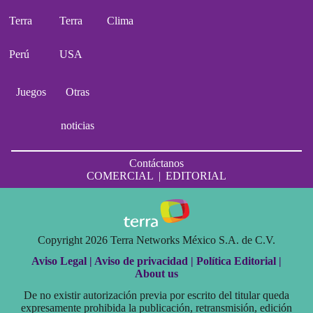
Terra
Terra
Clima
Perú
USA
Juegos
Otras
noticias
Contáctanos
COMERCIAL
|
EDITORIAL
Copyright 2026 Terra Networks México S.A. de C.V.
Aviso Legal |
Aviso de privacidad |
Política Editorial |
About us
De no existir autorización previa por escrito del titular queda
expresamente prohibida la publicación, retransmisión, edición