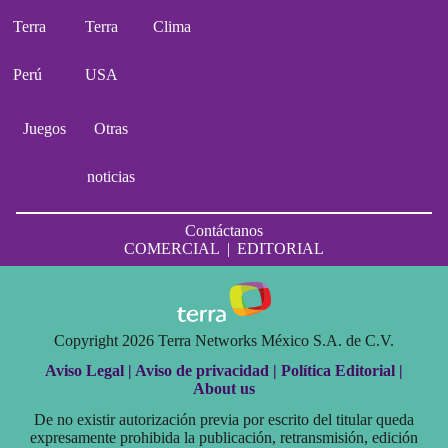
Terra
Terra
Clima
Perú
USA
Juegos
Otras
noticias
Contáctanos
COMERCIAL
|
EDITORIAL
Copyright 2026 Terra Networks México S.A. de C.V.
Aviso Legal |
Aviso de privacidad |
Política Editorial |
About us
De no existir autorización previa por escrito del titular queda
expresamente prohibida la publicación, retransmisión, edición