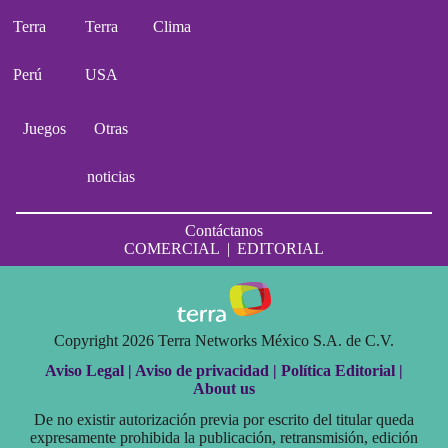
Terra
Terra
Clima
Perú
USA
Juegos
Otras
noticias
Contáctanos
COMERCIAL
|
EDITORIAL
Copyright 2026 Terra Networks México S.A. de C.V.
Aviso Legal |
Aviso de privacidad |
Política Editorial |
About us
De no existir autorización previa por escrito del titular queda
expresamente prohibida la publicación, retransmisión, edición