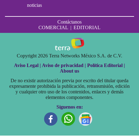
noticias
Contáctanos
COMERCIAL
|
EDITORIAL
Copyright 2026 Terra Networks México S.A. de C.V.
Aviso Legal |
Aviso de privacidad |
Política Editorial |
About us
De no existir autorización previa por escrito del titular queda
expresamente prohibida la publicación, retransmisión, edición
y cualquier otro uso de los contenidos, enlaces y demás
elementos componentes.
Síguenos en: