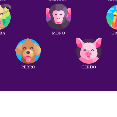
RA
MONO
G
PERRO
CERDO