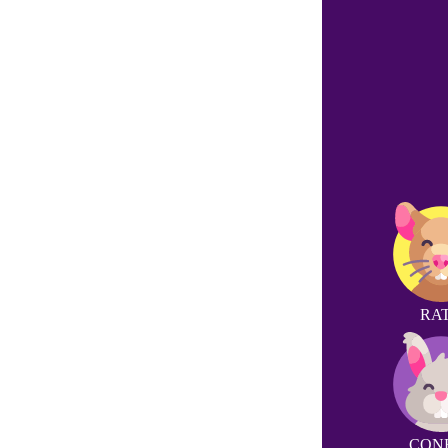
RA
CON