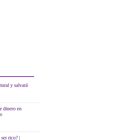
ural y salvará
de dinero en
co
ser rico? |