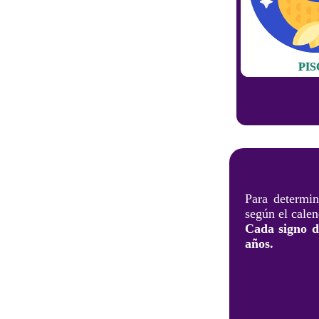
PIS
Para determin
según el calen
Cada signo de
años.