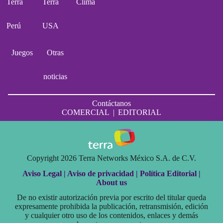
Terra
Terra
Clima
Perú
USA
Juegos
Otras
noticias
Contáctanos
COMERCIAL
|
EDITORIAL
Copyright 2026 Terra Networks México S.A. de C.V.
Aviso Legal |
Aviso de privacidad |
Política Editorial |
About us
De no existir autorización previa por escrito del titular queda
expresamente prohibida la publicación, retransmisión, edición
y cualquier otro uso de los contenidos, enlaces y demás