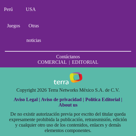
Perú
USA
Juegos
Otras
noticias
Contáctanos
COMERCIAL
|
EDITORIAL
Copyright 2026 Terra Networks México S.A. de C.V.
Aviso Legal |
Aviso de privacidad |
Política Editorial |
About us
De no existir autorización previa por escrito del titular queda
expresamente prohibida la publicación, retransmisión, edición
y cualquier otro uso de los contenidos, enlaces y demás
elementos componentes.