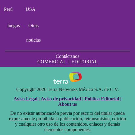
Perú
USA
Juegos
Otras
noticias
Contáctanos
COMERCIAL
|
EDITORIAL
Copyright 2026 Terra Networks México S.A. de C.V.
Aviso Legal |
Aviso de privacidad |
Política Editorial |
About us
De no existir autorización previa por escrito del titular queda
expresamente prohibida la publicación, retransmisión, edición
y cualquier otro uso de los contenidos, enlaces y demás
elementos componentes.