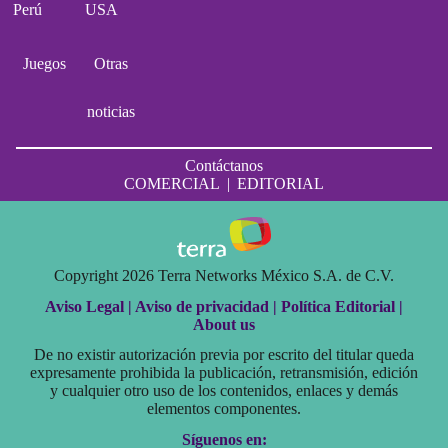
Perú
USA
Juegos
Otras
noticias
Contáctanos
COMERCIAL
|
EDITORIAL
Copyright 2026 Terra Networks México S.A. de C.V.
Aviso Legal |
Aviso de privacidad |
Política Editorial |
About us
De no existir autorización previa por escrito del titular queda
expresamente prohibida la publicación, retransmisión, edición
y cualquier otro uso de los contenidos, enlaces y demás
elementos componentes.
Síguenos en: