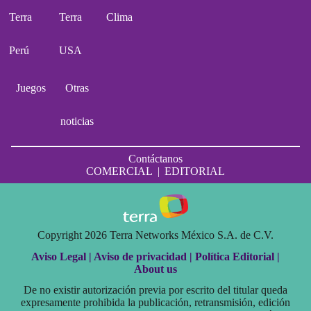
Terra
Terra
Clima
Perú
USA
Juegos
Otras
noticias
Contáctanos
COMERCIAL
|
EDITORIAL
Copyright 2026 Terra Networks México S.A. de C.V.
Aviso Legal |
Aviso de privacidad |
Política Editorial |
About us
De no existir autorización previa por escrito del titular queda
expresamente prohibida la publicación, retransmisión, edición