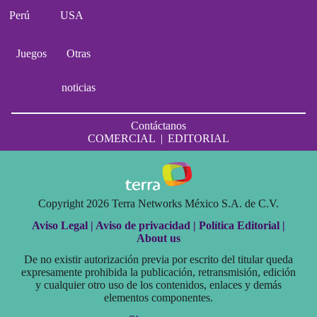
Perú
USA
Juegos
Otras
noticias
Contáctanos
COMERCIAL
|
EDITORIAL
Copyright 2026 Terra Networks México S.A. de C.V.
Aviso Legal |
Aviso de privacidad |
Política Editorial |
About us
De no existir autorización previa por escrito del titular queda
expresamente prohibida la publicación, retransmisión, edición
y cualquier otro uso de los contenidos, enlaces y demás
elementos componentes.