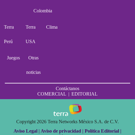
Colombia
Terra
Terra
Clima
Perú
USA
Juegos
Otras
noticias
Contáctanos
COMERCIAL
|
EDITORIAL
Copyright 2026 Terra Networks México S.A. de C.V.
Aviso Legal |
Aviso de privacidad |
Política Editorial |