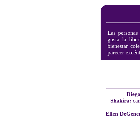
Las personas 
gusta la libe
bienestar col
parecer excént
Diego
Shakira:
can
Ellen DeGene