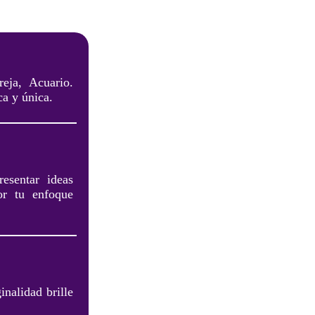
eja, Acuario.
ca y única.
esentar ideas
or tu enfoque
inalidad brille