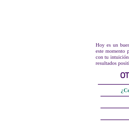
Hoy es un buen 
este momento pa
con tu intuició
resultados posit
OT
¿Co