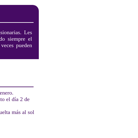
sionarias. Les
ndo siempre el
a veces pueden
enero.
o el día 2 de
elta más al sol