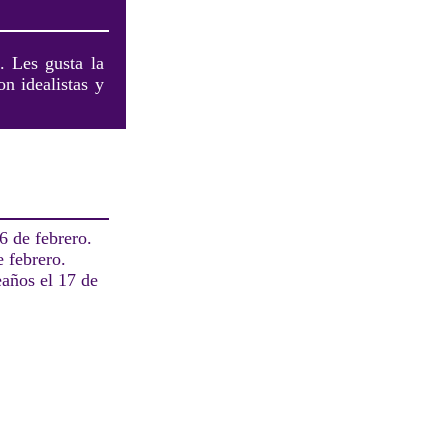
. Les gusta la
on idealistas y
6 de febrero.
 febrero.
eaños el 17 de