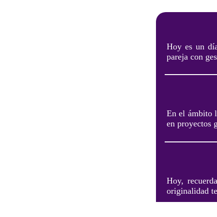
Hoy es un día
pareja con ges
En el ámbito l
en proyectos 
Hoy, recuerda
originalidad t