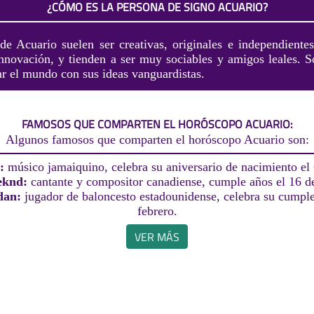
¿CÓMO ES LA PERSONA DE SIGNO ACUARIO?
de Acuario suelen ser creativas, originales e independientes
innovación, y tienden a ser muy sociables y amigos leales. S
r el mundo con sus ideas vanguardistas.
FAMOSOS QUE COMPARTEN EL HORÓSCOPO ACUARIO:
Algunos famosos que comparten el horóscopo Acuario son:
y:
músico jamaiquino, celebra su aniversario de nacimiento el 
eknd:
cantante y compositor canadiense, cumple años el 16 de
dan:
jugador de baloncesto estadounidense, celebra su cumpl
febrero.
VER MÁS