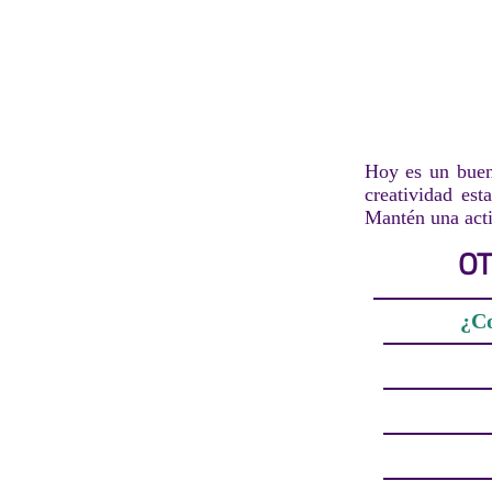
Hoy es un buen 
creatividad es
Mantén una acti
OT
¿Co