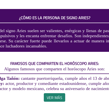
¿CÓMO ES LA PERSONA DE SIGNO ARIES?
el signo Aries suelen ser valientes, enérgicas y llenas de pa
mpulsivos y les encanta enfrentar desafíos. Son independientes
arse. Su carácter fuerte puede llevarlos a actuar de manera i
ace luchadores incansables.
FAMOSOS QUE COMPARTEN EL HORÓSCOPO ARIES:
Algunos famosos que comparten el horóscopo Aries son:
lga Tañón:
cantante puertorriqueña, cumple años el 13 de abr
hy:
actor, productor y comediante estadounidense, cumple años
actor y modelo mexicano, celebra su aniversario de nacimiento
VER MÁS