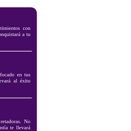
timientos con
onquistará a tu
nfocado en tus
evará al éxito
 retadoras. No
tía te llevará