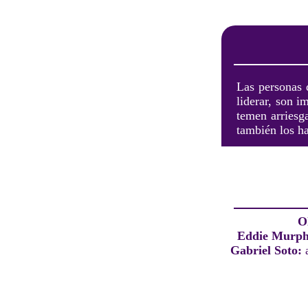
Las personas d
liderar, son i
temen arriesg
también los h
O
Eddie Murp
Gabriel Soto: