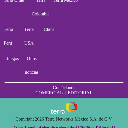
Terra Chile
Terra
Terra México
Colombia
Terra
Terra
Clima
Perú
USA
Juegos
Otras
noticias
Contáctanos
COMERCIAL
|
EDITORIAL
Copyright 2026 Terra Networks México S.A. de C.V.
Aviso Legal |
Aviso de privacidad |
Política Editorial |