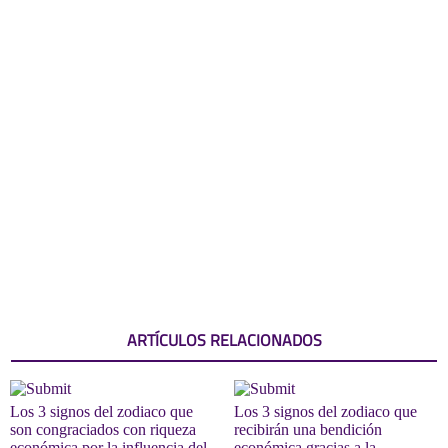
ARTÍCULOS RELACIONADOS
Los 3 signos del zodiaco que
Los 3 signos del zodiaco que
son congraciados con riqueza
recibirán una bendición
económica por la influencia del
económica gracias a la