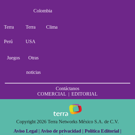
Colombia
Terra
Terra
Clima
Perú
USA
Juegos
Otras
noticias
Contáctanos
COMERCIAL
|
EDITORIAL
Copyright 2026 Terra Networks México S.A. de C.V.
Aviso Legal |
Aviso de privacidad |
Política Editorial |