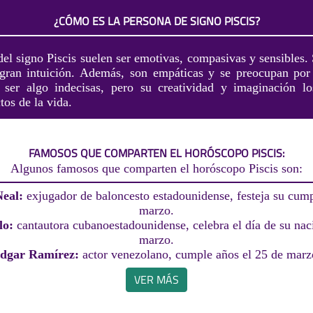
¿CÓMO ES LA PERSONA DE SIGNO PISCIS?
del signo Piscis suelen ser emotivas, compasivas y sensibles.
 gran intuición. Además, son empáticas y se preocupan por
 ser algo indecisas, pero su creatividad y imaginación lo
tos de la vida.
FAMOSOS QUE COMPARTEN EL HORÓSCOPO PISCIS:
Algunos famosos que comparten el horóscopo Piscis son:
Neal:
exjugador de baloncesto estadounidense, festeja su cump
marzo.
lo:
cantautora cubanoestadounidense, celebra el día de su nac
marzo.
dgar Ramírez:
actor venezolano, cumple años el 25 de marz
VER MÁS