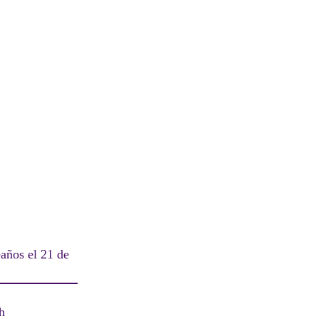
eaños el 21 de
h