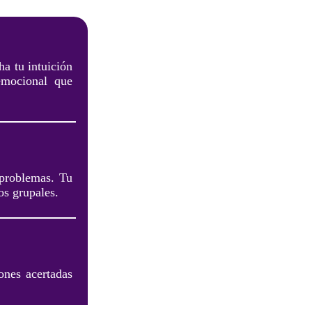
ha tu intuición
emocional que
r problemas. Tu
os grupales.
ones acertadas