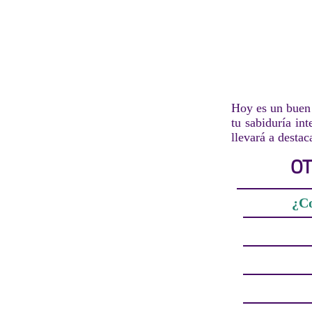
Hoy es un buen 
tu sabiduría int
llevará a desta
OT
¿Co