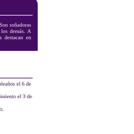
 Son soñadoras
 los demás. A
s destacan en
leaños el 6 de
imiento el 3 de
o.