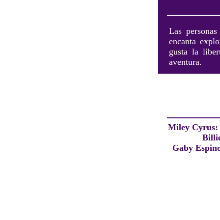
Las personas 
encanta explo
gusta la libe
aventura.
Miley Cyrus
Billi
Gaby Espin