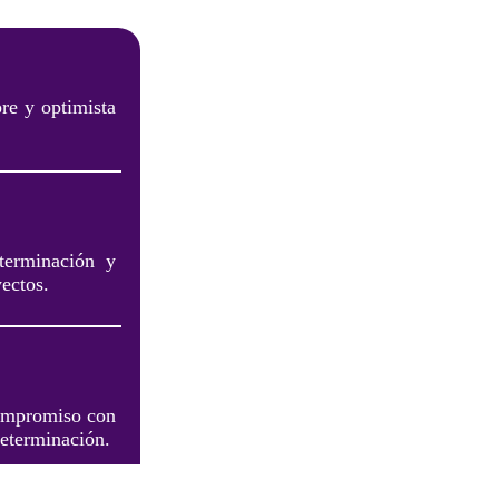
bre y optimista
terminación y
yectos.
 compromiso con
determinación.