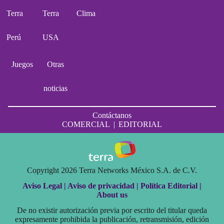
Terra
Terra
Clima
Perú
USA
Juegos
Otras
noticias
Contáctanos
COMERCIAL
|
EDITORIAL
Copyright 2026 Terra Networks México S.A. de C.V.
Aviso Legal |
Aviso de privacidad |
Política Editorial |
About us
De no existir autorización previa por escrito del titular queda
expresamente prohibida la publicación, retransmisión, edición