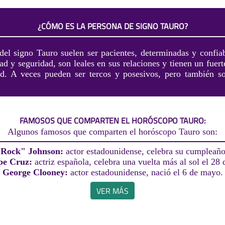
¿CÓMO ES LA PERSONA DE SIGNO TAURO?
del signo Tauro suelen ser pacientes, determinadas y confiab
dad y seguridad, son leales en sus relaciones y tienen un fuert
ad. A veces pueden ser tercos y posesivos, pero también s
FAMOSOS QUE COMPARTEN EL HORÓSCOPO TAURO:
Algunos famosos que comparten el horóscopo Tauro son:
 Rock" Johnson:
actor estadounidense, celebra su cumpleaño
pe Cruz:
actriz española, celebra una vuelta más al sol el 28 d
George Clooney:
actor estadounidense, nació el 6 de mayo.
VER MÁS