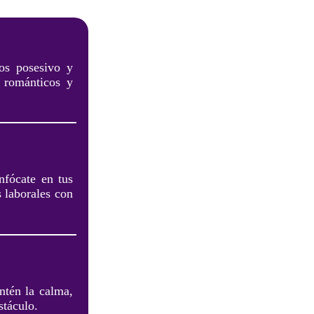
nos posesivo y
s románticos y
nfócate en tus
s laborales con
ntén la calma,
stáculo.