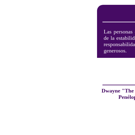
Las personas 
de la estabili
responsabilid
generosos.
Dwayne "The
Penélo