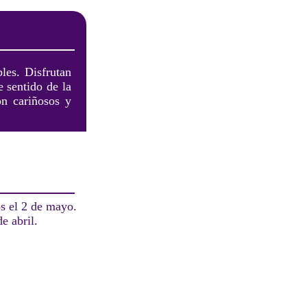
les. Disfrutan
e sentido de la
on cariñosos y
s el 2 de mayo.
e abril.