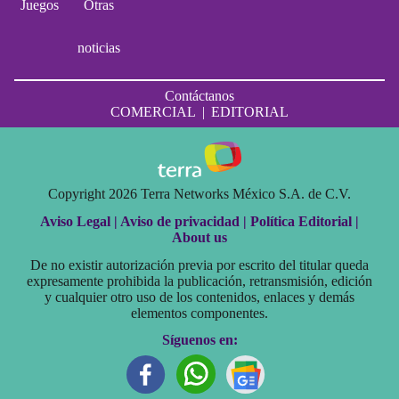
Juegos
Otras
noticias
Contáctanos
COMERCIAL
|
EDITORIAL
Copyright 2026 Terra Networks México S.A. de C.V.
Aviso Legal |
Aviso de privacidad |
Política Editorial |
About us
De no existir autorización previa por escrito del titular queda
expresamente prohibida la publicación, retransmisión, edición
y cualquier otro uso de los contenidos, enlaces y demás
elementos componentes.
Síguenos en: