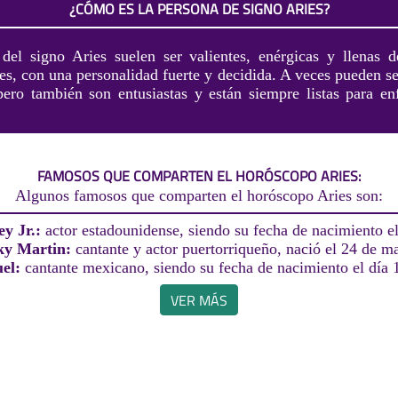
¿CÓMO ES LA PERSONA DE SIGNO ARIES?
del signo Aries suelen ser valientes, enérgicas y llenas 
les, con una personalidad fuerte y decidida. A veces pueden s
pero también son entusiastas y están siempre listas para en
FAMOSOS QUE COMPARTEN EL HORÓSCOPO ARIES:
Algunos famosos que comparten el horóscopo Aries son:
y Jr.:
actor estadounidense, siendo su fecha de nacimiento el 
ky Martin:
cantante y actor puertorriqueño, nació el 24 de m
uel:
cantante mexicano, siendo su fecha de nacimiento el día 1
VER MÁS