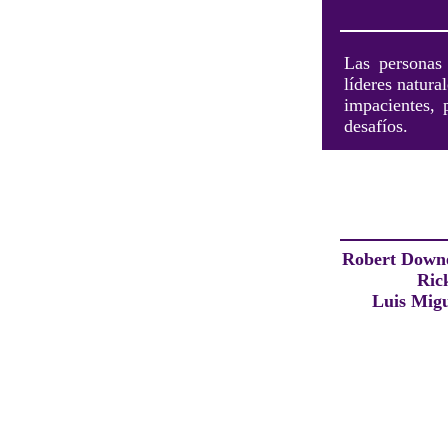
Las personas 
líderes natura
impacientes, 
desafíos.
Robert Downe
Ric
Luis Mig