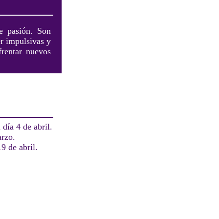
de pasión. Son
er impulsivas y
frentar nuevos
día 4 de abril.
arzo.
9 de abril.