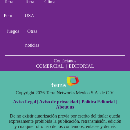
Terra
Terra
Clima
Perú
USA
Juegos
Otras
noticias
Contáctanos
COMERCIAL
|
EDITORIAL
Copyright 2026 Terra Networks México S.A. de C.V.
Aviso Legal |
Aviso de privacidad |
Política Editorial |
About us
De no existir autorización previa por escrito del titular queda
expresamente prohibida la publicación, retransmisión, edición
y cualquier otro uso de los contenidos, enlaces y demás