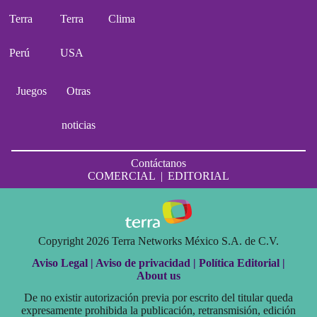
Terra
Terra
Clima
Perú
USA
Juegos
Otras
noticias
Contáctanos
COMERCIAL
|
EDITORIAL
Copyright 2026 Terra Networks México S.A. de C.V.
Aviso Legal |
Aviso de privacidad |
Política Editorial |
About us
De no existir autorización previa por escrito del titular queda
expresamente prohibida la publicación, retransmisión, edición