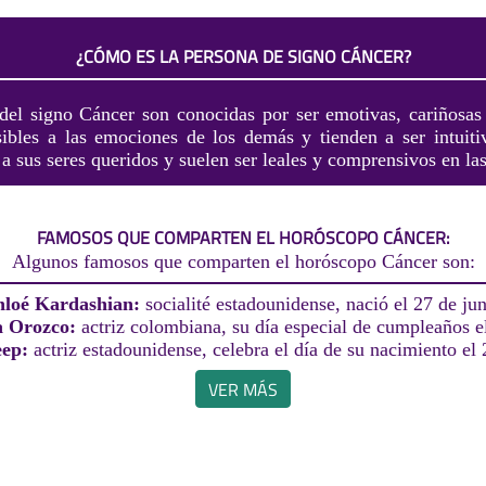
¿CÓMO ES LA PERSONA DE SIGNO CÁNCER?
del signo Cáncer son conocidas por ser emotivas, cariñosas 
bles a las emociones de los demás y tienden a ser intuiti
a sus seres queridos y suelen ser leales y comprensivos en las
FAMOSOS QUE COMPARTEN EL HORÓSCOPO CÁNCER:
Algunos famosos que comparten el horóscopo Cáncer son:
loé Kardashian:
socialité estadounidense, nació el 27 de jun
a Orozco:
actriz colombiana, su día especial de cumpleaños el
eep:
actriz estadounidense, celebra el día de su nacimiento el 
VER MÁS