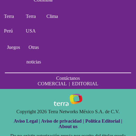
Terra
Terra
Clima
Perú
USA
Juegos
Otras
noticias
Contáctanos
COMERCIAL
|
EDITORIAL
Copyright 2026 Terra Networks México S.A. de C.V.
Aviso Legal |
Aviso de privacidad |
Política Editorial |
About us
De no existir autorización previa por escrito del titular queda