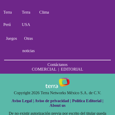
Terra
Terra
Clima
Perú
USA
Juegos
Otras
noticias
Contáctanos
COMERCIAL
|
EDITORIAL
Copyright 2026 Terra Networks México S.A. de C.V.
Aviso Legal |
Aviso de privacidad |
Política Editorial |
About us
De no existir autorización previa por escrito del titular queda