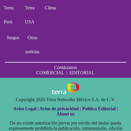
Terra
Terra
Clima
Perú
USA
Juegos
Otras
noticias
Contáctanos
COMERCIAL
|
EDITORIAL
Copyright 2026 Terra Networks México S.A. de C.V.
Aviso Legal |
Aviso de privacidad |
Política Editorial |
About us
De no existir autorización previa por escrito del titular queda
expresamente prohibida la publicación, retransmisión, edición