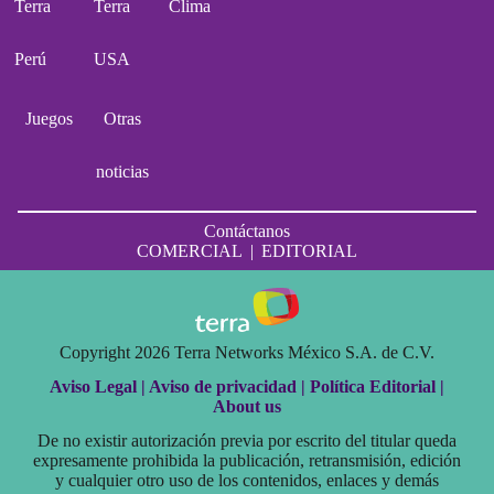
Terra
Terra
Clima
Perú
USA
Juegos
Otras
noticias
Contáctanos
COMERCIAL
|
EDITORIAL
Copyright 2026 Terra Networks México S.A. de C.V.
Aviso Legal |
Aviso de privacidad |
Política Editorial |
About us
De no existir autorización previa por escrito del titular queda
expresamente prohibida la publicación, retransmisión, edición
y cualquier otro uso de los contenidos, enlaces y demás