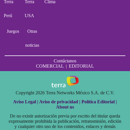
Terra
Terra
Clima
Perú
USA
Juegos
Otras
noticias
Contáctanos
COMERCIAL
|
EDITORIAL
Copyright 2026 Terra Networks México S.A. de C.V.
Aviso Legal |
Aviso de privacidad |
Política Editorial |
About us
De no existir autorización previa por escrito del titular queda
expresamente prohibida la publicación, retransmisión, edición
y cualquier otro uso de los contenidos, enlaces y demás