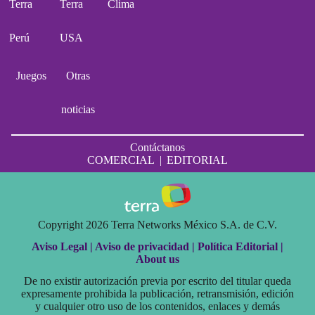
Terra
Terra
Clima
Perú
USA
Juegos
Otras
noticias
Contáctanos
COMERCIAL
|
EDITORIAL
Copyright 2026 Terra Networks México S.A. de C.V.
Aviso Legal |
Aviso de privacidad |
Política Editorial |
About us
De no existir autorización previa por escrito del titular queda
expresamente prohibida la publicación, retransmisión, edición
y cualquier otro uso de los contenidos, enlaces y demás