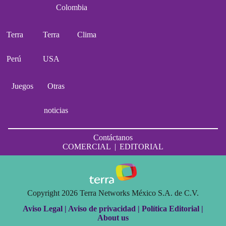
Colombia
Terra
Terra
Clima
Perú
USA
Juegos
Otras
noticias
Contáctanos
COMERCIAL
|
EDITORIAL
Copyright 2026 Terra Networks México S.A. de C.V.
Aviso Legal |
Aviso de privacidad |
Política Editorial |
About us