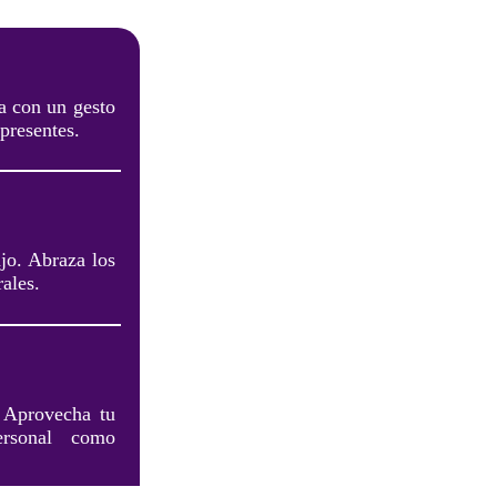
ja con un gesto
presentes.
ajo. Abraza los
ales.
. Aprovecha tu
ersonal como