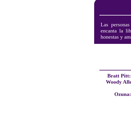
Las personas 
encanta la li
honestas y am
Bratt Pitt
Woody All
Ozuna