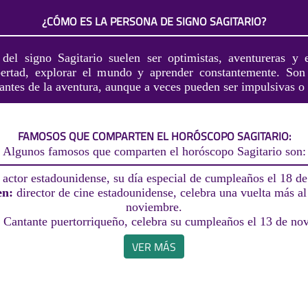
¿CÓMO ES LA PERSONA DE SIGNO SAGITARIO?
del signo Sagitario suelen ser optimistas, aventureras y 
bertad, explorar el mundo y aprender constantemente. Son 
antes de la aventura, aunque a veces pueden ser impulsivas o
FAMOSOS QUE COMPARTEN EL HORÓSCOPO SAGITARIO:
Algunos famosos que comparten el horóscopo Sagitario son:
:
actor estadounidense, su día especial de cumpleaños el 18 de
en:
director de cine estadounidense, celebra una vuelta más al
noviembre.
:
Cantante puertorriqueño, celebra su cumpleaños el 13 de no
VER MÁS