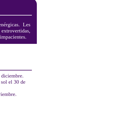
enérgicas. Les
extrovertidas,
 impacientes.
 diciembre.
 sol el 30 de
viembre.