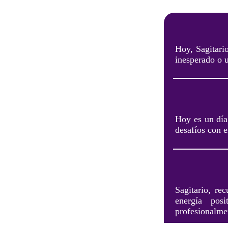
Hoy, Sagitario
inesperado o 
Hoy es un día 
desafíos con e
Sagitario, re
energía pos
profesionalme