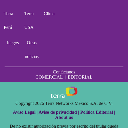
Terra
Terra
Clima
Perú
USA
Juegos
Otras
noticias
Contáctanos
COMERCIAL
|
EDITORIAL
Copyright 2026 Terra Networks México S.A. de C.V.
Aviso Legal |
Aviso de privacidad |
Política Editorial |
About us
De no existir autorización previa por escrito del titular queda