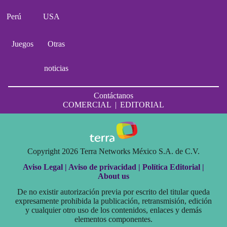
Perú
USA
Juegos
Otras
noticias
Contáctanos
COMERCIAL
|
EDITORIAL
Copyright 2026 Terra Networks México S.A. de C.V.
Aviso Legal |
Aviso de privacidad |
Política Editorial |
About us
De no existir autorización previa por escrito del titular queda
expresamente prohibida la publicación, retransmisión, edición
y cualquier otro uso de los contenidos, enlaces y demás
elementos componentes.