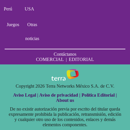
Perú
USA
Juegos
Otras
noticias
Contáctanos
COMERCIAL
|
EDITORIAL
Copyright 2026 Terra Networks México S.A. de C.V.
Aviso Legal |
Aviso de privacidad |
Política Editorial |
About us
De no existir autorización previa por escrito del titular queda
expresamente prohibida la publicación, retransmisión, edición
y cualquier otro uso de los contenidos, enlaces y demás
elementos componentes.