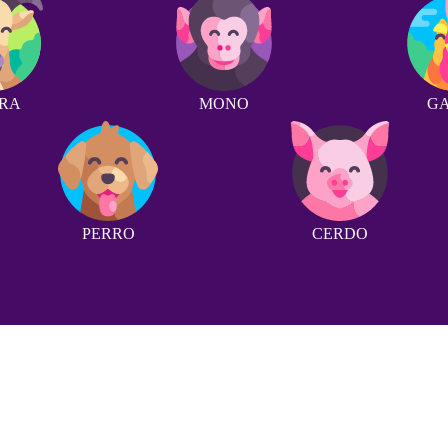
RA
MONO
G
PERRO
CERDO