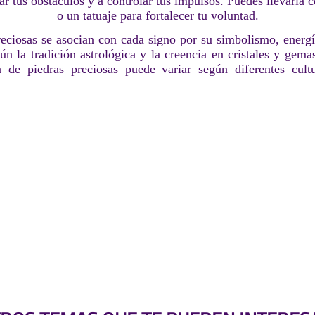
ar tus obstáculos y a controlar tus impulsos. Puedes llevarla
o un tatuaje para fortalecer tu voluntad.
reciosas se asocian con cada signo por su simbolismo, energ
gún la tradición astrológica y la creencia en cristales y gema
n de piedras preciosas puede variar según diferentes cultu