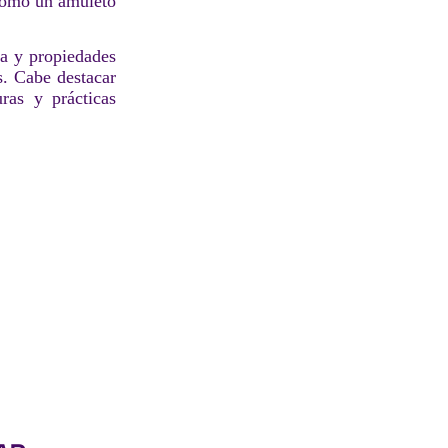
 como un amuleto
ía y propiedades
s. Cabe destacar
ras y prácticas