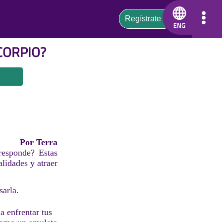
CORPIO
?
Por Terra
responde? Estas
lidades y atraer
arla.
a enfrentar tus