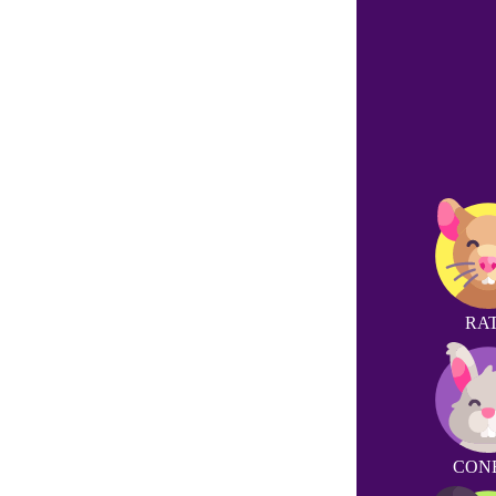
RA
CON