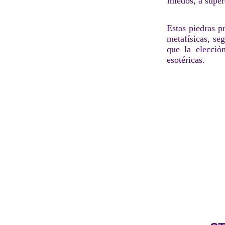
miedos, a super
Estas piedras p
metafísicas, se
que la elecció
esotéricas.