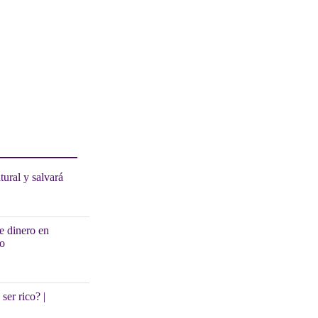
ural y salvará
de dinero en
co
ser rico? |