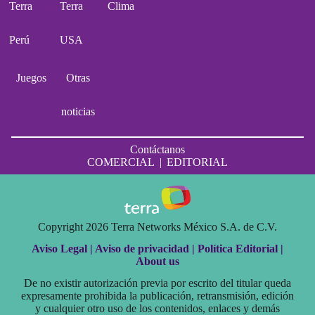
Terra
Terra
Clima
Perú
USA
Juegos
Otras
noticias
Contáctanos
COMERCIAL
|
EDITORIAL
Copyright 2026 Terra Networks México S.A. de C.V.
Aviso Legal |
Aviso de privacidad |
Política Editorial |
About us
De no existir autorización previa por escrito del titular queda
expresamente prohibida la publicación, retransmisión, edición
y cualquier otro uso de los contenidos, enlaces y demás