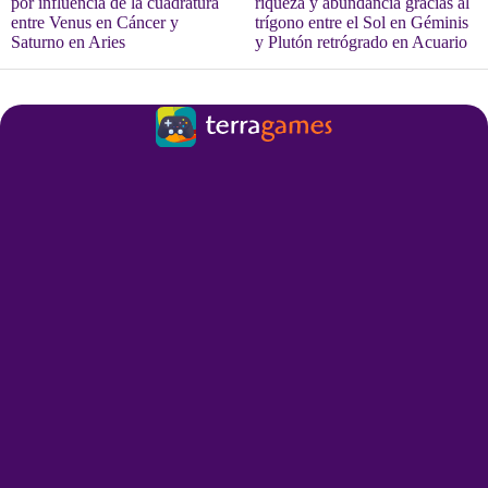
por influencia de la cuadratura
riqueza y abundancia gracias al
entre Venus en Cáncer y
trígono entre el Sol en Géminis
Saturno en Aries
y Plutón retrógrado en Acuario