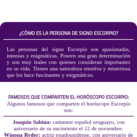
¿CÓMO ES LA PERSONA DE SIGNO ESCORPIO?
Las personas del signo Escorpio son apasionadas,
intensas y enigmáticas. Poseen una gran determinación
y son muy leales con quienes consideran importantes
en su vida. Tienen una naturaleza emotiva y misteriosa
que los hace fascinantes y enigmáticos.
FAMOSOS QUE COMPARTEN EL HORÓSCOPO ESCORPIO:
Algunos famosos que comparten el horóscopo Escorpio
son:
Joaquín Sabina:
cantautor español uruguayo, con
aniversario de su nacimiento el 12 de noviembre.
Winona Ryder:
actriz estadounidense, con aniversario de