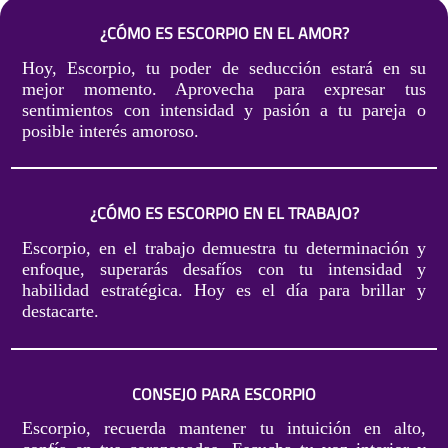
¿CÓMO ES ESCORPIO EN EL AMOR?
Hoy, Escorpio, tu poder de seducción estará en su
mejor momento. Aprovecha para expresar tus
sentimientos con intensidad y pasión a tu pareja o
posible interés amoroso.
¿CÓMO ES ESCORPIO EN EL TRABAJO?
Escorpio, en el trabajo demuestra tu determinación y
enfoque, superarás desafíos con tu intensidad y
habilidad estratégica. Hoy es el día para brillar y
destacarte.
CONSEJO PARA ESCORPIO
Escorpio, recuerda mantener tu intuición en alto,