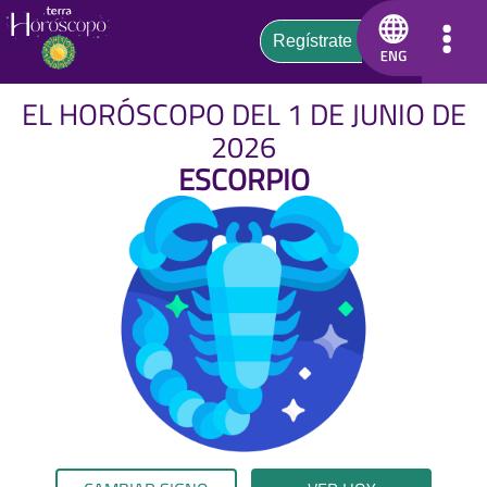
EL HORÓSCOPO DEL 1 DE JUNIO DE
2026
ESCORPIO