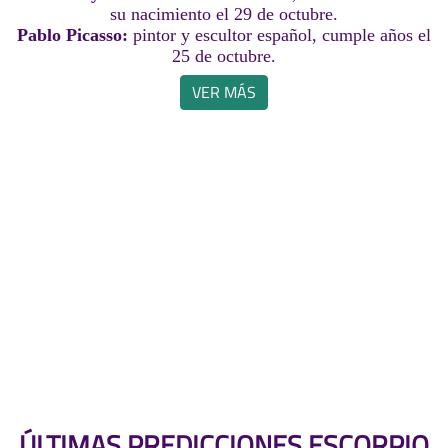
su nacimiento el 29 de octubre.
Pablo Picasso:
pintor y escultor español, cumple años el
25 de octubre.
VER MÁS
ÚLTIMAS PREDICCIONES ESCORPIO