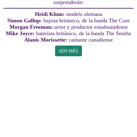
sorprenderán:
Heidi Klum:
modelo alemana
Simon Gallup:
bajista británico, de la banda The Cure
Morgan Freeman:
actor y productor estadounidense
Mike Joyce:
baterista británico, de la banda The Smiths
Alanis Morissette:
cantante canadiense
VER MÁS