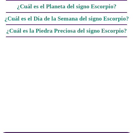
¿Cuál es el Planeta del signo Escorpio?
¿Cuál es el Día de la Semana del signo Escorpio?
¿Cuál es la Piedra Preciosa del signo Escorpio?