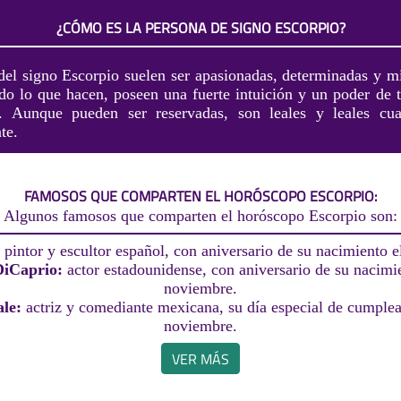
¿CÓMO ES LA PERSONA DE SIGNO ESCORPIO?
del signo Escorpio suelen ser apasionadas, determinadas y mi
odo lo que hacen, poseen una fuerte intuición y un poder de 
e. Aunque pueden ser reservadas, son leales y leales cu
te.
FAMOSOS QUE COMPARTEN EL HORÓSCOPO ESCORPIO:
Algunos famosos que comparten el horóscopo Escorpio son:
:
pintor y escultor español, con aniversario de su nacimiento e
DiCaprio:
actor estadounidense, con aniversario de su nacimi
noviembre.
ale:
actriz y comediante mexicana, su día especial de cumplea
noviembre.
VER MÁS