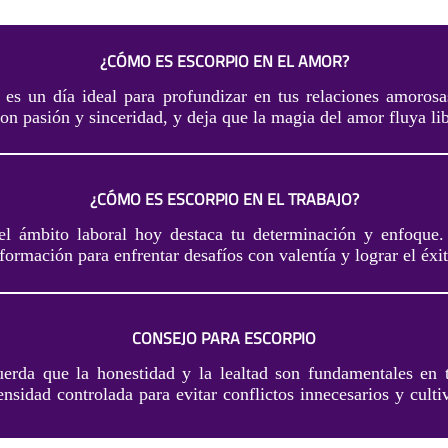
¿CÓMO ES ESCORPIO EN EL AMOR?
 es un día ideal para profundizar en tus relaciones amorosa
on pasión y sinceridad, y deja que la magia del amor fluya li
¿CÓMO ES ESCORPIO EN EL TRABAJO?
el ámbito laboral hoy destaca tu determinación y enfoque
formación para enfrentar desafíos con valentía y lograr el éxi
CONSEJO PARA ESCORPIO
uerda que la honestidad y la lealtad son fundamentales en t
nsidad controlada para evitar conflictos innecesarios y cult