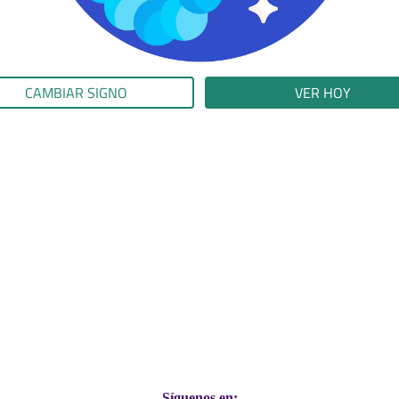
CAMBIAR SIGNO
VER HOY
Síguenos en: