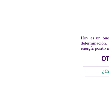
Hoy es un buen
determinación. 
energía positiv
OT
¿Co