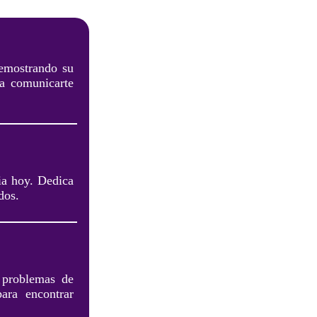
demostrando su
ra comunicarte
ia hoy. Dedica
dos.
 problemas de
ara encontrar