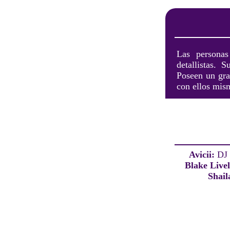
Las personas
detallistas. 
Poseen un gra
con ellos mis
Avicii:
DJ 
Blake Live
Shail