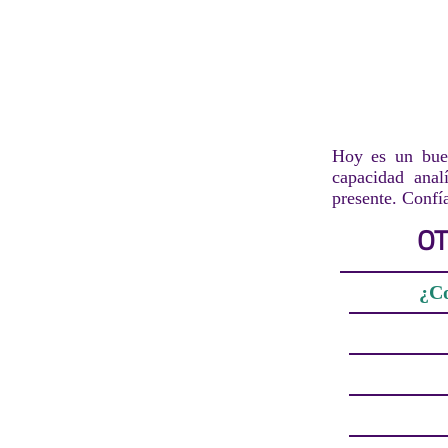
Hoy es un buen
capacidad anal
presente. Confía
OT
¿Co