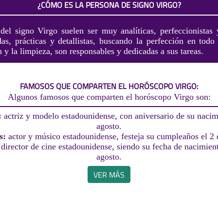
¿CÓMO ES LA PERSONA DE SIGNO VIRGO?
del signo Virgo suelen ser muy analíticas, perfeccionistas 
as, prácticas y detallistas, buscando la perfección en todo
y la limpieza, son responsables y dedicadas a sus tareas.
FAMOSOS QUE COMPARTEN EL HORÓSCOPO VIRGO:
Algunos famosos que comparten el horóscopo Virgo son:
:
actriz y modelo estadounidense, con aniversario de su nacim
agosto.
s:
actor y músico estadounidense, festeja su cumpleaños el 2 
:
director de cine estadounidense, siendo su fecha de nacimient
agosto.
VER MÁS