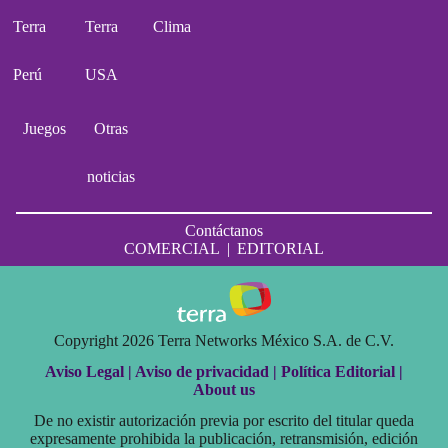
Terra
Terra
Clima
Perú
USA
Juegos
Otras
noticias
Contáctanos
COMERCIAL
|
EDITORIAL
Copyright 2026 Terra Networks México S.A. de C.V.
Aviso Legal |
Aviso de privacidad |
Política Editorial |
About us
De no existir autorización previa por escrito del titular queda
expresamente prohibida la publicación, retransmisión, edición