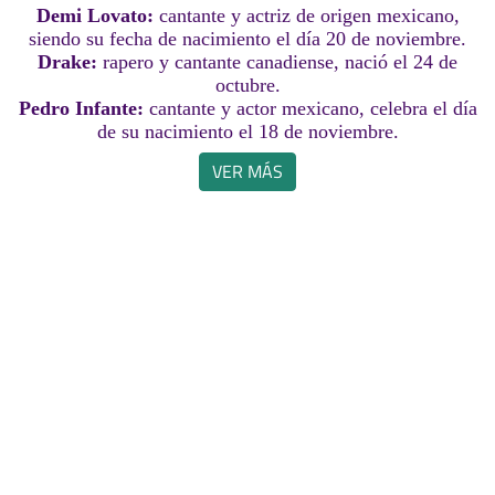
Demi Lovato:
cantante y actriz de origen mexicano,
siendo su fecha de nacimiento el día 20 de noviembre.
Drake:
rapero y cantante canadiense, nació el 24 de
octubre.
Pedro Infante:
cantante y actor mexicano, celebra el día
de su nacimiento el 18 de noviembre.
VER MÁS