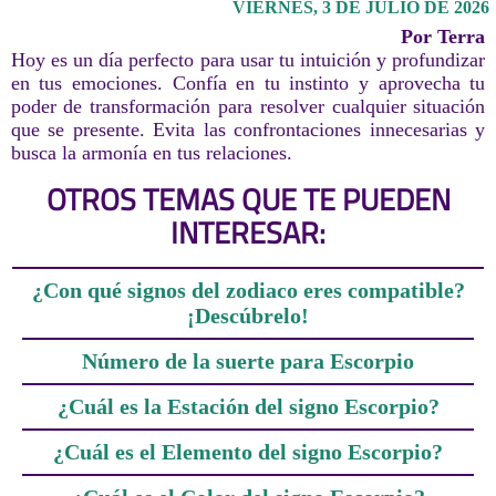
VIERNES, 3 DE JULIO DE 2026
Por Terra
Hoy es un día perfecto para usar tu intuición y profundizar
en tus emociones. Confía en tu instinto y aprovecha tu
poder de transformación para resolver cualquier situación
que se presente. Evita las confrontaciones innecesarias y
busca la armonía en tus relaciones.
OTROS TEMAS QUE TE PUEDEN
INTERESAR:
¿Con qué signos del zodiaco eres compatible?
¡Descúbrelo!
Número de la suerte para Escorpio
¿Cuál es la Estación del signo Escorpio?
¿Cuál es el Elemento del signo Escorpio?