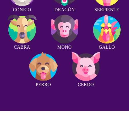
CONEJO
DRAGÓN
SERPIENTE
CABRA
MONO
GALLO
PERRO
CERDO