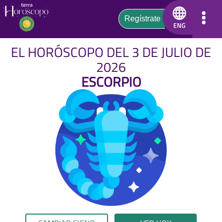
EL HORÓSCOPO DEL 3 DE JULIO DE
2026
ESCORPIO