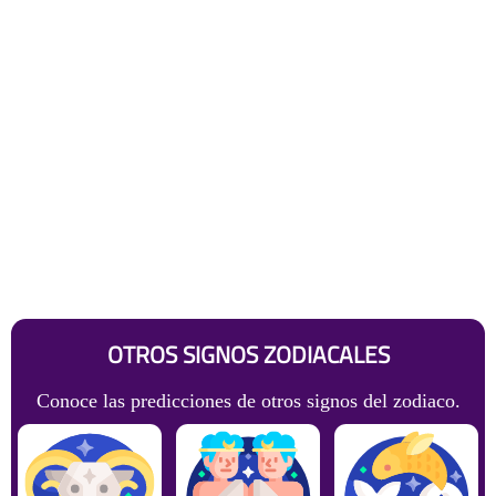
OTROS SIGNOS ZODIACALES
Conoce las predicciones de otros signos del zodiaco.